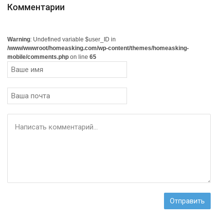
Комментарии
Warning
: Undefined variable $user_ID in
/www/wwwroot/homeasking.com/wp-content/themes/homeasking-
mobile/comments.php
on line
65