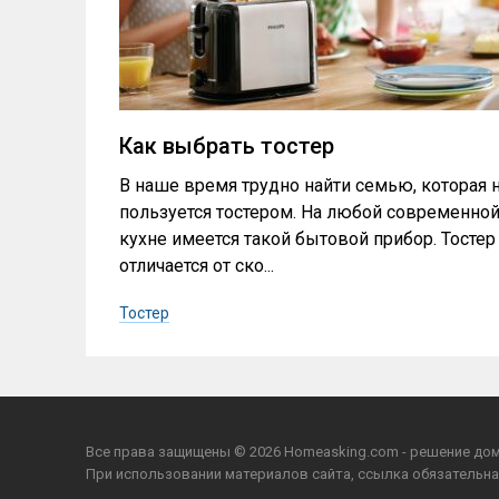
Как выбрать тостер
В наше время трудно найти семью, которая 
пользуется тостером. На любой современно
кухне имеется такой бытовой прибор. Тостер
отличается от ско...
Тостер
Все права защищены © 2026 Homeasking.com - решение дом
При использовании материалов сайта, ссылка обязательна