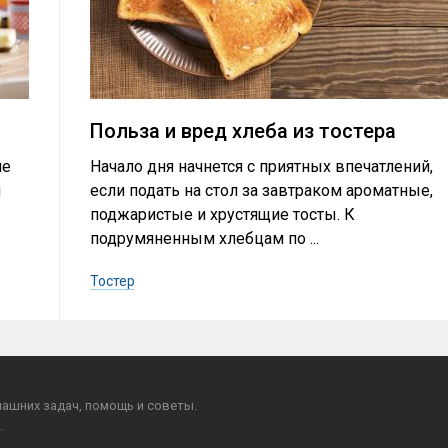
Польза и вред хлеба из тостера
не
Начало дня начнется с приятных впечатлений,
й
если подать на стол за завтраком ароматные,
поджаристые и хрустящие тосты. К
подрумяненным хлебцам по ...
Тостер
ашних задач, помощь и советы.
.