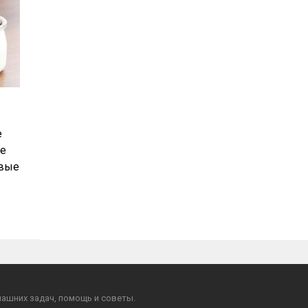
е
ие
овые
ашних задач, помощь и советы.