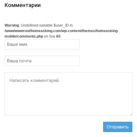
Комментарии
Warning
: Undefined variable $user_ID in
/www/wwwroot/homeasking.com/wp-content/themes/homeasking-
mobile/comments.php
on line
65