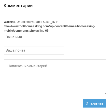
Комментарии
Warning
: Undefined variable $user_ID in
/www/wwwroot/homeasking.com/wp-content/themes/homeasking-
mobile/comments.php
on line
65