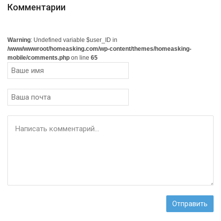
Комментарии
Warning
: Undefined variable $user_ID in
/www/wwwroot/homeasking.com/wp-content/themes/homeasking-
mobile/comments.php
on line
65