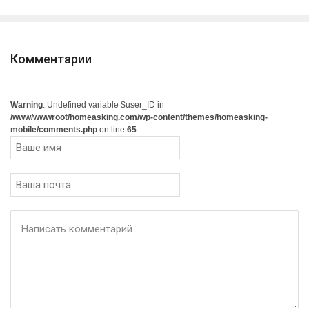
Комментарии
Warning
: Undefined variable $user_ID in
/www/wwwroot/homeasking.com/wp-content/themes/homeasking-
mobile/comments.php
on line
65