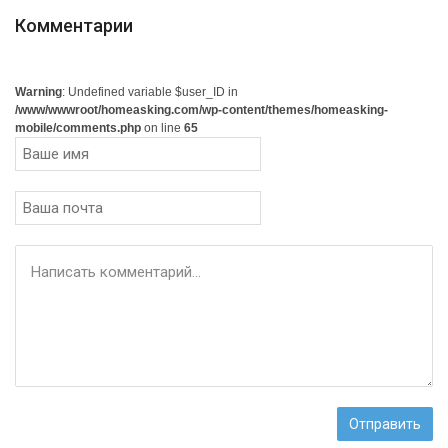
Комментарии
Warning
: Undefined variable $user_ID in
/www/wwwroot/homeasking.com/wp-content/themes/homeasking-
mobile/comments.php
on line
65