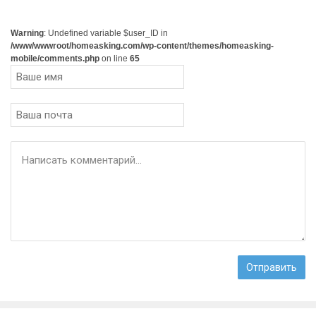
Warning
: Undefined variable $user_ID in
/www/wwwroot/homeasking.com/wp-content/themes/homeasking-
mobile/comments.php
on line
65