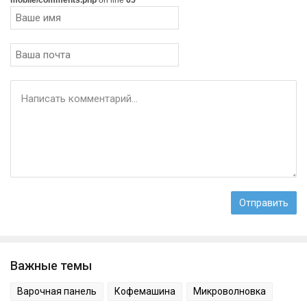
mobile/comments.php
on line
65
Важные темы
Варочная панель
Кофемашина
Микроволновка