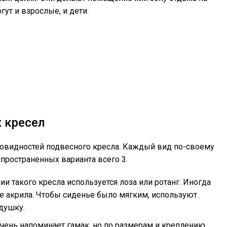
гут и взрослые, и дети.
 кресел
новидностей подвесного кресла. Каждый вид по-своему
спространенных варианта всего 3.
ии такого кресла используется лоза или ротанг. Иногда
же акрила. Чтобы сиденье было мягким, используют
душку.
чень напоминает гамак, но по размерам и креплению