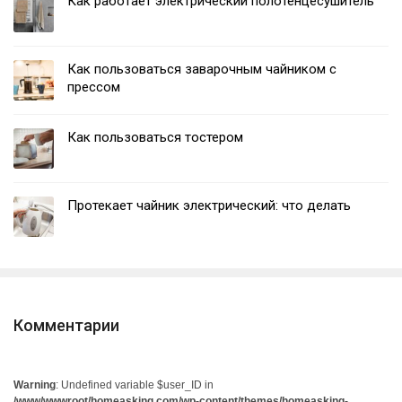
Как работает электрический полотенцесушитель
Как пользоваться заварочным чайником с
прессом
Как пользоваться тостером
Протекает чайник электрический: что делать
Комментарии
Warning
: Undefined variable $user_ID in
/www/wwwroot/homeasking.com/wp-content/themes/homeasking-