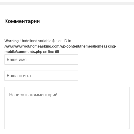
Комментарии
Warning
: Undefined variable $user_ID in
/www/wwwroot/homeasking.com/wp-content/themes/homeasking-
mobile/comments.php
on line
65