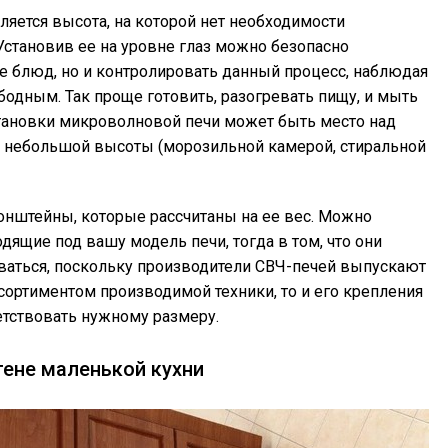
ляется высота, на которой нет необходимости
 Установив ее на уровне глаз можно безопасно
е блюд, но и контролировать данный процесс, наблюдая
бодным. Так проще готовить, разогревать пищу, и мыть
становки микроволновой печи может быть место над
й небольшой высоты (морозильной камерой, стиральной
онштейны, которые рассчитаны на ее вес. Можно
дящие под вашу модель печи, тогда в том, что они
ваться, поскольку производители СВЧ-печей выпускают
сортиментом производимой техники, то и его крепления
етствовать нужному размеру.
тене маленькой кухни