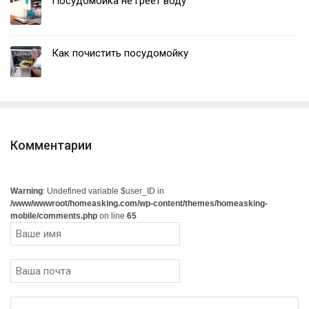
Посудомойка не греет воду
Как почистить посудомойку
Комментарии
Warning
: Undefined variable $user_ID in
/www/wwwroot/homeasking.com/wp-content/themes/homeasking-
mobile/comments.php
on line
65