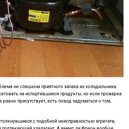
блема не слишком приятного запаха из холодильника.
сетовать на испортившиеся продукты, но если проверка
се равно присутствует, есть повод задуматься о том,
толкнувшиеся с подобной неисправностью агрегата,
ся подтекающий хладагент. А имеет ли фреон вообще