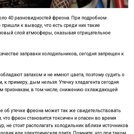
оло 40 разновидностей фреона. При подробном
пришли к выводу, что есть среди них такие
новый слой атмосферы, оказывая отрицательное
качестве заправки холодильников, сегодня запрещен к
бладают запахом и не имеют цвета, поэтому судить о
ли, к примеру, дым нельзя. Утечку хладагента сегодня
м признакам, в том числе, снижению охлаждающей
 об утечке фреона может так же свидетельствовать
, что фреон становится токсичен и опасен во время
р, не стоит располагать холодильник вблизи источников
газовая или электрическая плита. Помните, что при таком