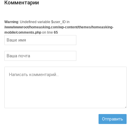
Комментарии
Warning
: Undefined variable $user_ID in
/www/wwwroot/homeasking.com/wp-content/themes/homeasking-
mobile/comments.php
on line
65