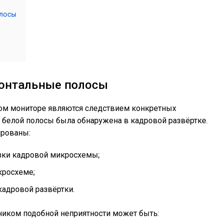
олосы
зонтальные полосы
ом мониторе являются следствием конкретных
 белой полосы была обнаружена в кадровой развёртке.
ированы:
зки кадровой микросхемы;
кросхеме;
кадровой развёртки.
чником подобной неприятности может быть: