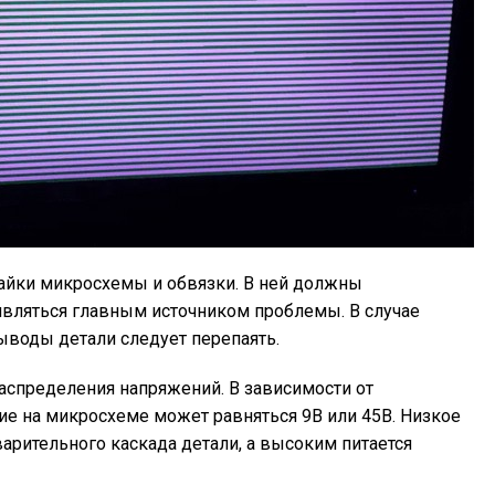
пайки микросхемы и обвязки. В ней должны
 являться главным источником проблемы. В случае
ыводы детали следует перепаять.
аспределения напряжений. В зависимости от
е на микросхеме может равняться 9В или 45В. Низкое
арительного каскада детали, а высоким питается