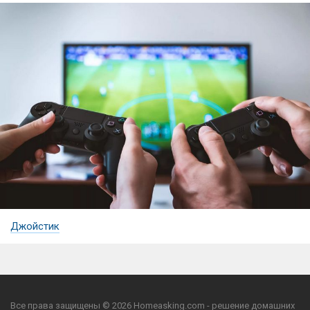
Джойстик
Все права защищены © 2026 Homeasking.com - решение домашних