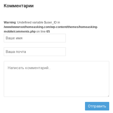
Комментарии
Warning
: Undefined variable $user_ID in
/www/wwwroot/homeasking.com/wp-content/themes/homeasking-
mobile/comments.php
on line
65